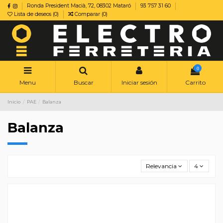
Ronda President Macià, 72, 08302 Mataró
93 757 31 60
Lista de deseos (
0
)
Comparar (
0
)
0
Menu
Buscar
Iniciar sesión
Carrito
Inicio
PAE
Balanza
Balanza
Relevancia
4