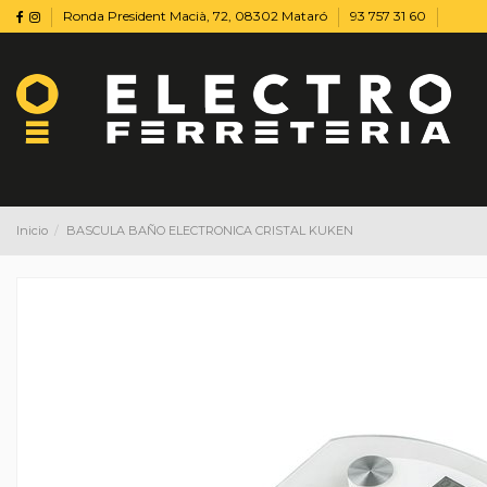
Ronda President Macià, 72, 08302 Mataró
93 757 31 60
Inicio
BASCULA BAÑO ELECTRONICA CRISTAL KUKEN