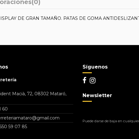
oraciones
(0)
DISPLAY DE GRAN TAMAÑO. PATAS DE GOMA ANTIDESLIZANT
nos
Síguenos
retería
dent Macià, 72, 08302 Mataró,
Newsletter
1 60
ferreteriamataro@gmail.com
Puede darse de baja en cualquier 
650 59 07 85