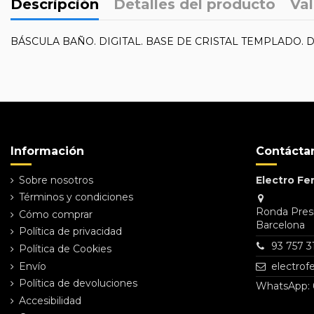
Descripción
Detalles del producto
Val
BÁSCULA BAÑO. DIGITAL. BASE DE CRISTAL TEMPLADO. 
Referencia
33655
No reviews
Información
Contácta
Sobre nosotros
Electro Fer
Términos y condiciones
Ronda Presi
Cómo comprar
Barcelona
Política de privacidad
93 757 3
Política de Cookies
Envío
electro
Política de devoluciones
WhatsApp: 
Accesibilidad