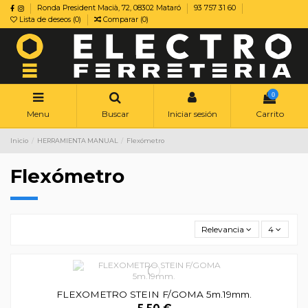
Ronda President Macià, 72, 08302 Mataró
93 757 31 60
Lista de deseos (
0
)
Comparar (
0
)
0
Menu
Buscar
Iniciar sesión
Carrito
Inicio
HERRAMIENTA MANUAL
Flexómetro
Flexómetro
Relevancia
4
FLEXOMETRO STEIN F/GOMA 5m.19mm.