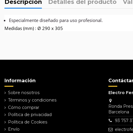
Descripción
Detalles del producto
Val
Especialmente diseñado para uso profesional.
Medidas (mm) : Ø 290 x 305
Referencia
21060
No reviews
Información
Contácta
Sobre nosotros
Electro Fer
Términos y condiciones
Ronda Presi
Cómo comprar
Barcelona
Política de privacidad
93 757 3
Política de Cookies
Envío
electro