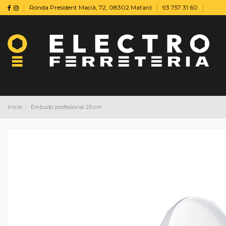
Ronda President Macià, 72, 08302 Mataró
93 757 31 60
Inicio
Embudo profesional 29 cm