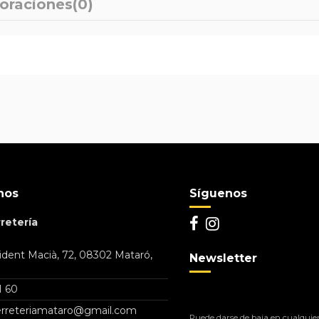
oraciones
(0)
nos
Síguenos
retería
dent Macià, 72, 08302 Mataró,
Newsletter
1 60
ferreteriamataro@gmail.com
Puede darse de baja en cualquier 