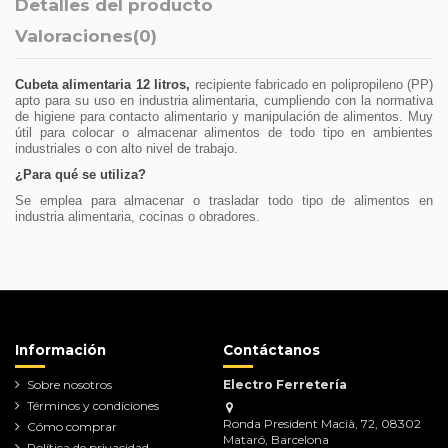
Detalles del producto
Valoraciones
(0)
Cubeta alimentaria 12 litros,
recipiente fabricado en polipropileno (PP)
apto para su uso en industria alimentaria, cumpliendo con la normativa
de higiene para contacto alimentario y manipulación de alimentos. Muy
útil para colocar o almacenar alimentos de todo tipo en ambientes
industriales o con alto nivel de trabajo.
¿Para qué se utiliza?
Se emplea para almacenar o trasladar todo tipo de alimentos en
industria alimentaria, cocinas o obradores.
Referencia
11750
No reviews
Información
Contáctanos
Sobre nosotros
Electro Ferretería
Términos y condiciones
Ronda President Macià, 72, 08302
Cómo comprar
Mataró, Barcelona
Política de privacidad