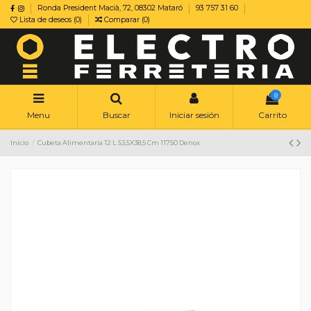
Ronda President Macià, 72, 08302 Mataró
93 757 31 60
Lista de deseos (
0
)
Comparar (
0
)
0
Menu
Buscar
Iniciar sesión
Carrito
Inicio
Cubeta Alimentaria 12 L 53,5X38,5 Cm 11750 Denox