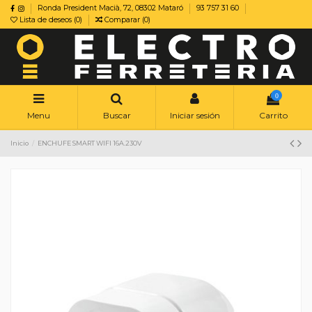
Ronda President Macià, 72, 08302 Mataró
93 757 31 60
Lista de deseos (
0
)
Comparar (
0
)
0
Menu
Buscar
Iniciar sesión
Carrito
Inicio
ENCHUFE SMART WIFI 16A.230V