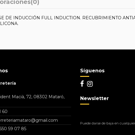
oraciones
(0)
E DE INDUCCIÓN FULL INDUCTION. RECUBRIMIENTO ANTI
LICONA.
nos
Síguenos
retería
dent Macià, 72, 08302 Mataró,
Newsletter
1 60
ferreteriamataro@gmail.com
Puede darse de baja en cualquier 
650 59 07 85