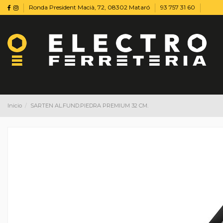
Ronda President Macià, 72, 08302 Mataró
93 757 31 60
Inicio
SARTEN AL.FUND.PIEDRA PREMIUM 32 CM.