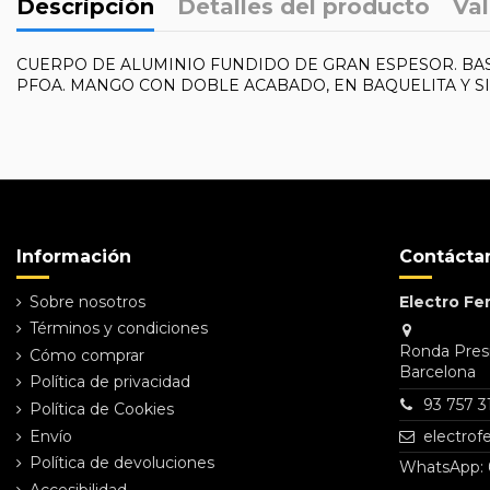
Descripción
Detalles del producto
Val
CUERPO DE ALUMINIO FUNDIDO DE GRAN ESPESOR. BAS
PFOA. MANGO CON DOBLE ACABADO, EN BAQUELITA Y SI
Referencia
33921
No reviews
Información
Contácta
Sobre nosotros
Electro Fer
Términos y condiciones
Ronda Presi
Cómo comprar
Barcelona
Política de privacidad
93 757 3
Política de Cookies
Envío
electro
Política de devoluciones
WhatsApp: 
Accesibilidad