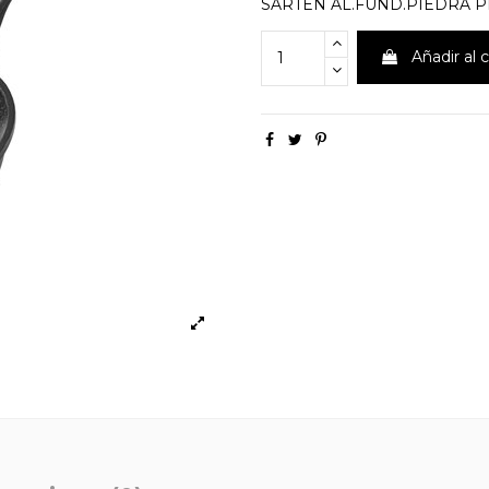
SARTEN AL.FUND.PIEDRA P
Añadir al c